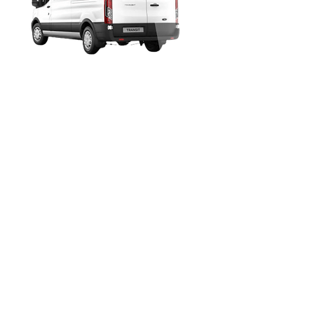
Transport et messagerie
Déménagement et transfert
d’entreprise
Régie : aménagement d’open
space, montage / démontage
de mobiliers, mise en
carton...
Manutention lourde et
spéciale : photocopieurs,
coffres-forts, piano...